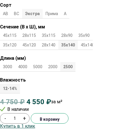
Сорт
АВ
ВС
Экстра
Прима
А
Сечение (В х Ш), мм
45х115
28х115
35х115
28х90
35х90
45х90
28х120
35х120
45х120
28х140
35х140
45х140
Длина (мм)
3000
4000
5000
2000
2500
Влажность
12-14%
4 750
₽
4 550
₽
за м²
В наличии
-
+
В корзину
Купить в 1 клик