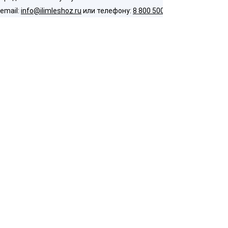
email:
info@ilimleshoz.ru
или телефону:
8 800 500 5437