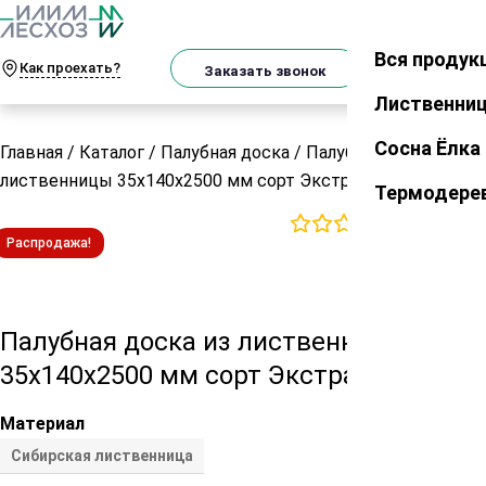
О
Телеграм
MAX
м
Вся продук
Закрыть
Как проехать?
Корзин
Заказать звонок
Лиственни
Сосна Ёлка
Главная
/
Каталог
/
Палубная доска
/
Палубная доска из
лиственницы 35х140х2500 мм сорт Экстра
Термодере
0
отзывов
Распродажа!
Палубная доска из лиственницы
35х140х2500 мм сорт Экстра
Материал
Сибирская лиственница