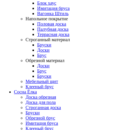
Блок хаус
Имитация бруса
Вагонка Штиль
Напольное покрытие
Половая доска
Палубная доска
Террасная доска
Строганный материал
Бруски
Доски
Брус
Обрезной материал
Доски
Брус
Бруски
Мебельный щит
Клееный брус
Сосна Ёлка
Доска обрезная
Доска для пола
Строганная доска
Бруски
Обрезной брус
Имитация бруса
Клееный брус