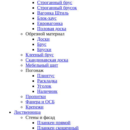
Строганный брус
Строганный брусок
Вагонка Штиль
Блок-хаус
Евровагонка
Половая доска
Обрезной материал
Доски
Брус
Бруски
Клееный брус
Скандинавская доска
Мебельный щит
Погонаж
Плинтус
Раскладка
Уголок
Наличник
Пропитки
Фанера и ОСБ
Крепежи
Лиственница
Стены и фасад
Планкен прямой
Планкен скошенный