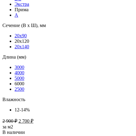
Экстра
Прима
А
Сечение (В х Ш), мм
20х90
20х120
20х140
Длина (мм)
3000
4000
5000
6000
2500
Влажность
12-14%
2 900
₽
2 700
₽
за м2
В наличии