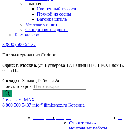
Планкен
Скошенный из сосны
Прямой из сосны
Вагонка штиль
Мебельный щит
Скандинавская доска
Термодерево
8 (800) 500-54-37
Пиломатериалы из Сибири
Офис: г. Москва,
ул. Бутлерова 17, Башня НЕО ГЕО, Блок В,
оф. 5112
Склад:
г. Химки, Рабочая 2а
Поиск товаров
Телеграм
MAX
8 800 500 5437
info@ilimleshoz.ru
Корзина
Каталог
Калькулятор
Услуги
О
Строительно-
комп
монтажные работы