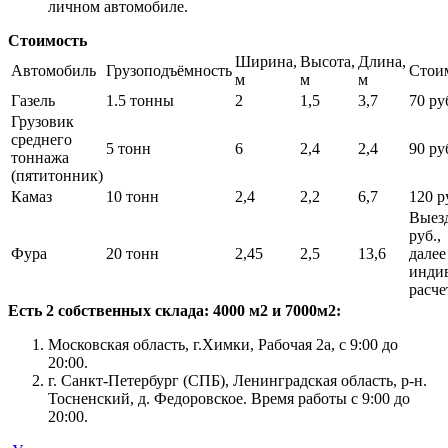
личном автомобиле.
Стоимость
Ширина,
Высота,
Длина,
Автомобиль
Грузоподъёмность
Стои
м
м
м
Газель
1.5 тонны
2
1,5
3,7
70 руб
Грузовик
среднего
5 тонн
6
2,4
2,4
90 руб
тоннажа
(пятитонник)
Камаз
10 тонн
2,4
2,2
6,7
120 ру
Выезд
руб.,
Фура
20 тонн
2,45
2,5
13,6
далее
инди
расче
Есть 2 собственных склада: 4000 м2 и 7000м2:
Московская область, г.Химки, Рабочая 2а, с 9:00 до
20:00.
г. Санкт-Петербург (СПБ), Ленинградская область, р-н.
Тосненский, д. Федоровское. Время работы с 9:00 до
20:00.