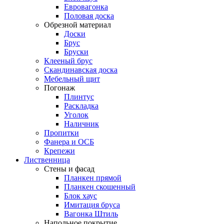
Евровагонка
Половая доска
Обрезной материал
Доски
Брус
Бруски
Клееный брус
Скандинавская доска
Мебельный щит
Погонаж
Плинтус
Раскладка
Уголок
Наличник
Пропитки
Фанера и ОСБ
Крепежи
Лиственница
Стены и фасад
Планкен прямой
Планкен скошенный
Блок хаус
Имитация бруса
Вагонка Штиль
Напольное покрытие