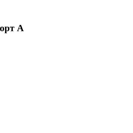
орт А