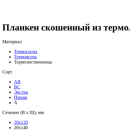
Планкен скошенный из термо
Материал
Термососна
Термоясень
Термолиственница
Сорт
АВ
ВС
Экстра
Прима
А
Сечение (В х Ш), мм
20х120
20х140