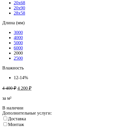
20х68
20х90
28х58
Длина (мм)
3000
4000
5000
6000
2000
2500
Влажность
12-14%
4 400
₽
4 200
₽
за м²
В наличии
Дополнительные услуги:
Доставка
Монтаж