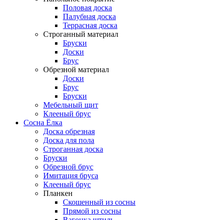
Половая доска
Палубная доска
Террасная доска
Строганный материал
Бруски
Доски
Брус
Обрезной материал
Доски
Брус
Бруски
Мебельный щит
Клееный брус
Сосна Ёлка
Доска обрезная
Доска для пола
Строганная доска
Бруски
Обрезной брус
Имитация бруса
Клееный брус
Планкен
Скошенный из сосны
Прямой из сосны
Вагонка штиль