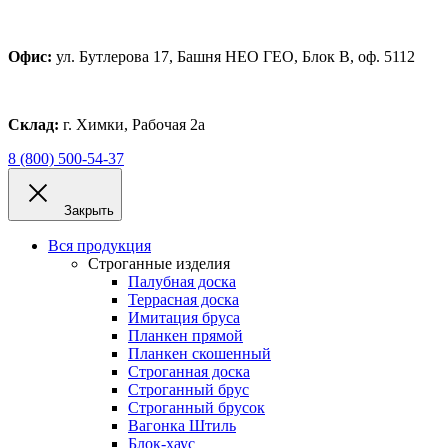
Офис:
ул. Бутлерова 17, Башня НЕО ГЕО, Блок В, оф. 5112
Склад:
г. Химки, Рабочая 2а
8 (800) 500-54-37
Закрыть
Вся продукция
Строганные изделия
Палубная доска
Террасная доска
Имитация бруса
Планкен прямой
Планкен скошенный
Строганная доска
Строганный брус
Строганный брусок
Вагонка Штиль
Блок-хаус