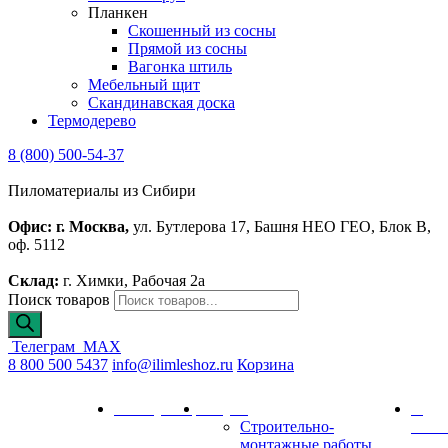
Планкен
Скошенный из сосны
Прямой из сосны
Вагонка штиль
Мебельный щит
Скандинавская доска
Термодерево
8 (800) 500-54-37
Пиломатериалы из Сибири
Офис: г. Москва,
ул. Бутлерова 17, Башня НЕО ГЕО, Блок В,
оф. 5112
Склад:
г. Химки, Рабочая 2а
Поиск товаров
Телеграм
MAX
8 800 500 5437
info@ilimleshoz.ru
Корзина
Каталог
Калькулятор
Услуги
О
Строительно-
комп
монтажные работы