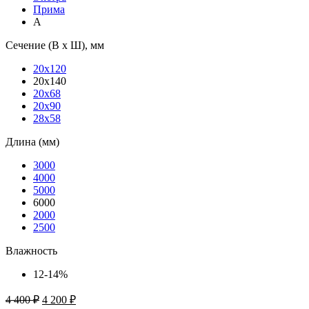
Прима
А
Сечение (В х Ш), мм
20х120
20х140
20х68
20х90
28х58
Длина (мм)
3000
4000
5000
6000
2000
2500
Влажность
12-14%
4 400
₽
4 200
₽