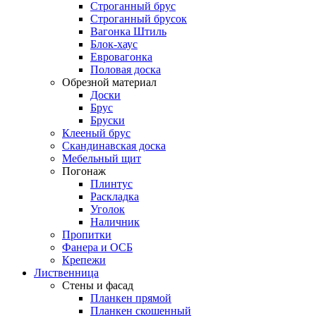
Строганный брус
Строганный брусок
Вагонка Штиль
Блок-хаус
Евровагонка
Половая доска
Обрезной материал
Доски
Брус
Бруски
Клееный брус
Скандинавская доска
Мебельный щит
Погонаж
Плинтус
Раскладка
Уголок
Наличник
Пропитки
Фанера и ОСБ
Крепежи
Лиственница
Стены и фасад
Планкен прямой
Планкен скошенный