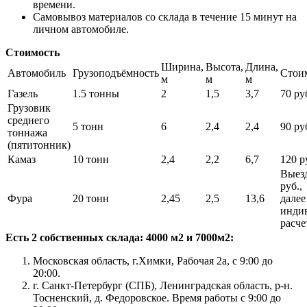
времени.
Самовывоз материалов со склада в течение 15 минут на
личном автомобиле.
Стоимость
Ширина,
Высота,
Длина,
Автомобиль
Грузоподъёмность
Стои
м
м
м
Газель
1.5 тонны
2
1,5
3,7
70 руб
Грузовик
среднего
5 тонн
6
2,4
2,4
90 руб
тоннажа
(пятитонник)
Камаз
10 тонн
2,4
2,2
6,7
120 ру
Выезд
руб.,
Фура
20 тонн
2,45
2,5
13,6
далее
инди
расче
Есть 2 собственных склада: 4000 м2 и 7000м2:
Московская область, г.Химки, Рабочая 2а, с 9:00 до
20:00.
г. Санкт-Петербург (СПБ), Ленинградская область, р-н.
Тосненский, д. Федоровское. Время работы с 9:00 до