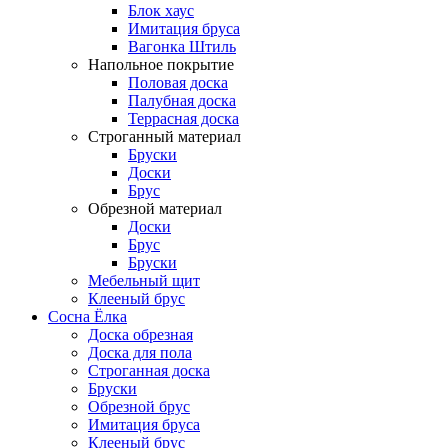
Блок хаус
Имитация бруса
Вагонка Штиль
Напольное покрытие
Половая доска
Палубная доска
Террасная доска
Строганный материал
Бруски
Доски
Брус
Обрезной материал
Доски
Брус
Бруски
Мебельный щит
Клееный брус
Сосна Ёлка
Доска обрезная
Доска для пола
Строганная доска
Бруски
Обрезной брус
Имитация бруса
Клееный брус