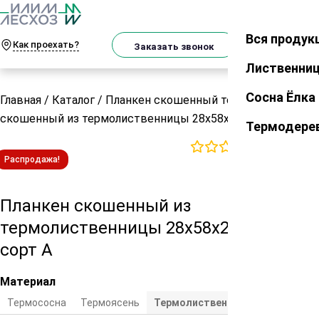
О
Телеграм
MAX
м
Вся продук
Закрыть
Как проехать?
Корзин
Заказать звонок
Лиственни
Сосна Ёлка
Главная
/
Каталог
/
Планкен скошенный термо
/
Планкен
скошенный из термолиственницы 28х58х2000 мм сорт А
Термодере
0
отзывов
Распродажа!
Планкен скошенный из
термолиственницы 28х58х2000 мм
сорт А
Материал
Термососна
Термоясень
Термолиственница