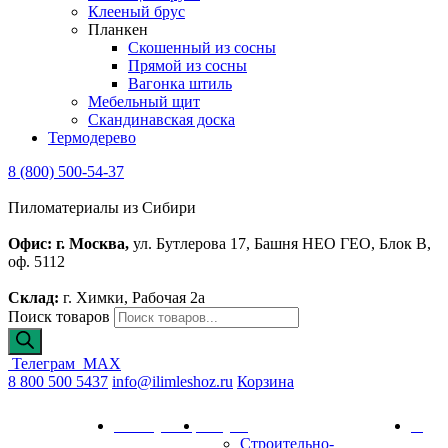
Клееный брус
Планкен
Скошенный из сосны
Прямой из сосны
Вагонка штиль
Мебельный щит
Скандинавская доска
Термодерево
8 (800) 500-54-37
Пиломатериалы из Сибири
Офис: г. Москва,
ул. Бутлерова 17, Башня НЕО ГЕО, Блок В,
оф. 5112
Склад:
г. Химки, Рабочая 2а
Поиск товаров
Телеграм
MAX
8 800 500 5437
info@ilimleshoz.ru
Корзина
Каталог
Калькулятор
Услуги
О
Строительно-
комп