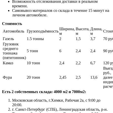
Возможность отслеживания доставки в реальном
времени.
Самовывоз материалов со склада в течение 15 минут на
личном автомобиле.
Стоимость
Ширина,
Высота,
Длина,
Автомобиль
Грузоподъёмность
Стои
м
м
м
Газель
1.5 тонны
2
1,5
3,7
70 руб
Грузовик
среднего
5 тонн
6
2,4
2,4
90 руб
тоннажа
(пятитонник)
Камаз
10 тонн
2,4
2,2
6,7
120 ру
Выезд
руб.,
Фура
20 тонн
2,45
2,5
13,6
далее
инди
расче
Есть 2 собственных склада: 4000 м2 и 7000м2:
Московская область, г.Химки, Рабочая 2а, с 9:00 до
20:00.
г. Санкт-Петербург (СПБ), Ленинградская область, р-н.