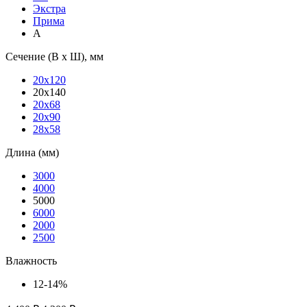
Экстра
Прима
А
Сечение (В х Ш), мм
20х120
20х140
20х68
20х90
28х58
Длина (мм)
3000
4000
5000
6000
2000
2500
Влажность
12-14%