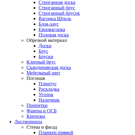
Строганная доска
Строганный брус
Строганный брусок
Вагонка Штиль
Блок-хаус
Евровагонка
Половая доска
Обрезной материал
Доски
Брус
Бруски
Клееный брус
Скандинавская доска
Мебельный щит
Погонаж
Плинтус
Раскладка
Уголок
Наличник
Пропитки
Фанера и ОСБ
Крепежи
Лиственница
Стены и фасад
Планкен прямой