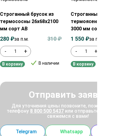
Строганный брусок из
Строганный брусок из
термососны 26х68х2100
термоясеня 30х40х600-
мм сорт АВ
3000 мм сорт Экстра
280
₽
310
₽
1 550
₽
1 800
₽
за п.м.
за п.м.
-
+
-
+
В наличии
В наличии
В корзину
В корзину
Отправить заявку
Для уточнения цены позвоните, пожалуйста, по
телефону
8 800 500 5437
или отправьте заявку, и мы
свяжемся с вами!
Telegram
Whatsapp
MAX