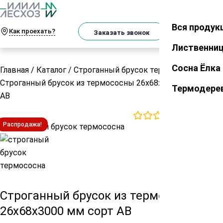
О
Телеграм
MAX
м
Вся продук
Закрыть
Как проехать?
Корзин
Заказать звонок
Лиственни
Сосна Ёлка
Главная
/
Каталог
/
Строганный брусок термо
/
Строганный брусок из термососны 26х68х3000 мм сорт
Термодере
АВ
0
отзывов
Распродажа!
Строганный брусок из термососны
26х68х3000 мм сорт АВ