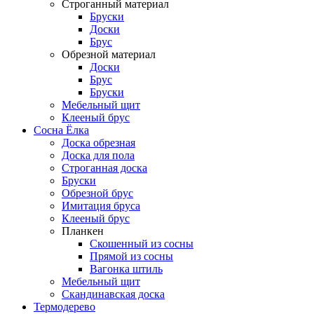
Строганный материал
Бруски
Доски
Брус
Обрезной материал
Доски
Брус
Бруски
Мебельный щит
Клееный брус
Сосна Ёлка
Доска обрезная
Доска для пола
Строганная доска
Бруски
Обрезной брус
Имитация бруса
Клееный брус
Планкен
Скошенный из сосны
Прямой из сосны
Вагонка штиль
Мебельный щит
Скандинавская доска
Термодерево