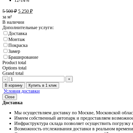
12-14%
5 500
₽
5 250
₽
за м²
В наличии
Дополнительные услуги:
Доставка
Монтаж
Покраска
Замер
Браширование
Product total
Options total
Grand total
-
+
В корзину
Купить в 1 клик
Условия доставки
Close
Доставка
Мы осуществляем доставку по Москве, Московской област
Имеем собственный автопарк и предоставляем возможно
Инфраструктура склада позволяет осуществить погрузку 
Возможность отслеживания доставки в реальном времени