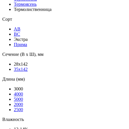
Термоясень
Термолиственница
Сорт
АВ
ВС
Экстра
Прима
Сечение (В х Ш), мм
28х142
35х142
Длина (мм)
3000
4000
5000
2000
2500
Влажность