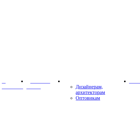
О
Доставка и
Партнёрам
Конт
компании
оплата
Дизайнерам,
архитекторам
Оптовикам