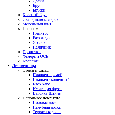
Доски
Брус
Бруски
Клееный брус
Скандинавская доска
Мебельный щит
Погонаж
Плинтус
Раскладка
Уголок
Наличник
Пропитки
Фанера и ОСБ
Крепежи
Лиственница
Стены и фасад
Планкен прямой
Планкен скошенный
Блок хаус
Имитация бруса
Вагонка Штиль
Напольное покрытие
Половая доска
Палубная доска
Террасная доска