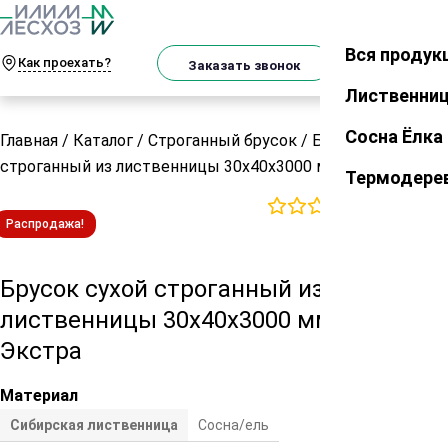
О
Телеграм
MAX
м
Вся продук
Закрыть
Как проехать?
Корзин
Заказать звонок
Лиственни
Сосна Ёлка
Главная
/
Каталог
/
Строганный брусок
/
Брусок сухой
строганный из лиственницы 30х40х3000 мм сорт Экстра
Термодере
0
отзывов
Распродажа!
Брусок сухой строганный из
лиственницы 30х40х3000 мм сорт
Экстра
Материал
Сибирская лиственница
Сосна/ель