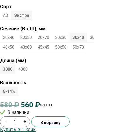
Сорт
АВ
Экстра
Сечение (В х Ш), мм
20х40
20х50
20х70
30х30
30х40
30х50
40х40
40х50
40х60
45х45
50х50
50х70
Длина (мм)
3000
4000
Влажность
8-14%
580
₽
560
₽
за шт.
В наличии
-
+
В корзину
Купить в 1 клик