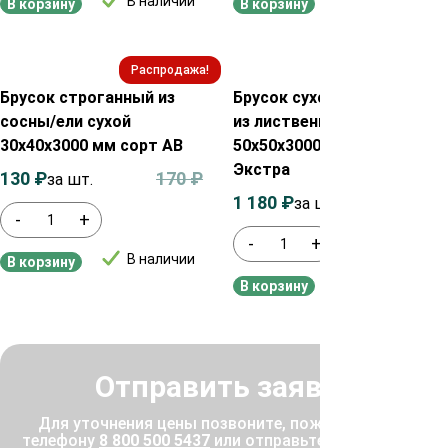
В наличии
В наличии
В корзину
В корзину
Распродажа!
Распродажа!
Брусок строганный из
Брусок сухой строганный
сосны/ели сухой
из лиственницы
30х40х3000 мм сорт AB
50х50х3000 мм сорт
Экстра
130
₽
170
₽
за шт.
1 180
₽
1 200
₽
за шт.
-
+
-
+
В наличии
В корзину
В наличии
В корзину
Отправить заявку
Для уточнения цены позвоните, пожалуйста, по
телефону
8 800 500 5437
или отправьте заявку, и мы