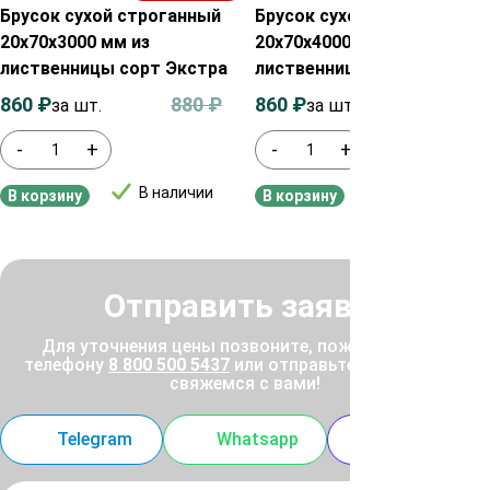
Брусок сухой строганный
Брусок сухой строганный
20х70х3000 мм из
20х70х4000 мм из
лиственницы сорт Экстра
лиственницы сорт Экстра
860
₽
880
₽
860
₽
880
₽
за шт.
за шт.
-
+
-
+
В наличии
В наличии
В корзину
В корзину
Отправить заявку
Для уточнения цены позвоните, пожалуйста, по
телефону
8 800 500 5437
или отправьте заявку, и мы
свяжемся с вами!
Telegram
Whatsapp
MAX