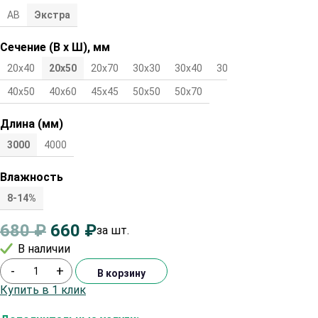
АВ
Экстра
Сечение (В х Ш), мм
20х40
20х50
20х70
30х30
30х40
30х50
40х40
40х50
40х60
45х45
50х50
50х70
Длина (мм)
3000
4000
Влажность
8-14%
680
₽
660
₽
за шт.
В наличии
-
+
В корзину
Купить в 1 клик