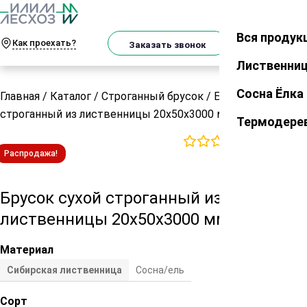
О
Телеграм
MAX
м
Вся продук
Закрыть
Как проехать?
Корзин
Заказать звонок
Лиственни
Сосна Ёлка
Главная
/
Каталог
/
Строганный брусок
/
Брусок сухой
строганный из лиственницы 20х50х3000 мм Экстра
Термодере
0
отзывов
Распродажа!
Брусок сухой строганный из
лиственницы 20х50х3000 мм Экстра
Материал
Сибирская лиственница
Сосна/ель
Сорт