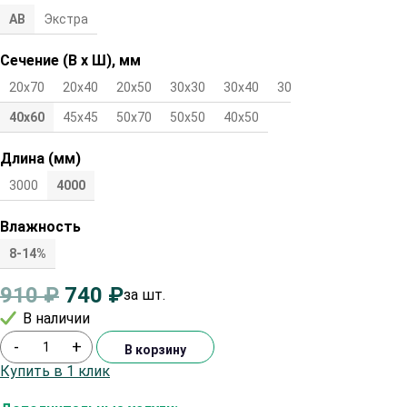
АВ
Экстра
Сечение (В х Ш), мм
20х70
20х40
20х50
30х30
30х40
30х50
40х40
40х60
45х45
50х70
50х50
40х50
Длина (мм)
3000
4000
Влажность
8-14%
910
₽
740
₽
за шт.
В наличии
-
+
В корзину
Купить в 1 клик