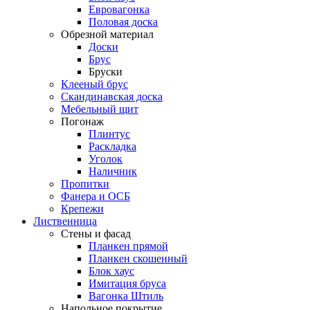
Евровагонка
Половая доска
Обрезной материал
Доски
Брус
Бруски
Клееный брус
Скандинавская доска
Мебельный щит
Погонаж
Плинтус
Раскладка
Уголок
Наличник
Пропитки
Фанера и ОСБ
Крепежи
Лиственница
Стены и фасад
Планкен прямой
Планкен скошенный
Блок хаус
Имитация бруса
Вагонка Штиль
Напольное покрытие