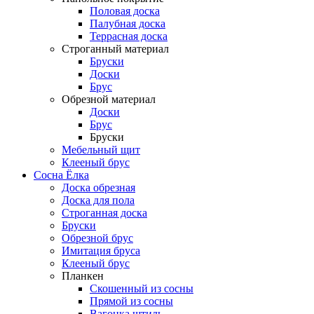
Половая доска
Палубная доска
Террасная доска
Строганный материал
Бруски
Доски
Брус
Обрезной материал
Доски
Брус
Бруски
Мебельный щит
Клееный брус
Сосна Ёлка
Доска обрезная
Доска для пола
Строганная доска
Бруски
Обрезной брус
Имитация бруса
Клееный брус
Планкен
Скошенный из сосны
Прямой из сосны
Вагонка штиль