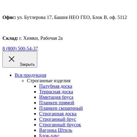
Офис:
ул. Бутлерова 17, Башня НЕО ГЕО, Блок В, оф. 5112
Склад:
г. Химки, Рабочая 2а
8 (800) 500-54-37
Закрыть
Вся продукция
Строганные изделия
Палубная доска
Террасная доска
Имитация бруса
Планкен прямой
Планкен скошенный
Строганная доска
Строганный брус
Строганный брусок
Вагонка Штиль
Блок-хаус