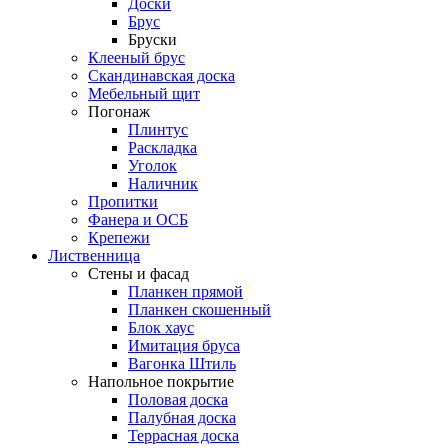
Доски
Брус
Бруски
Клееный брус
Скандинавская доска
Мебельный щит
Погонаж
Плинтус
Раскладка
Уголок
Наличник
Пропитки
Фанера и ОСБ
Крепежи
Лиственница
Стены и фасад
Планкен прямой
Планкен скошенный
Блок хаус
Имитация бруса
Вагонка Штиль
Напольное покрытие
Половая доска
Палубная доска
Террасная доска