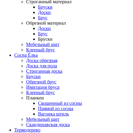
Строганный материал
Бруски
Доски
Брус
Обрезной материал
Доски
Брус
Бруски
Мебельный щит
Клееный брус
Сосна Ёлка
Доска обрезная
Доска для пола
Строганная доска
Бруски
Обрезной брус
Имитация бруса
Клееный брус
Планкен
Скошенный из сосны
Прямой из сосны
Вагонка штиль
Мебельный щит
Скандинавская доска
Термодерево