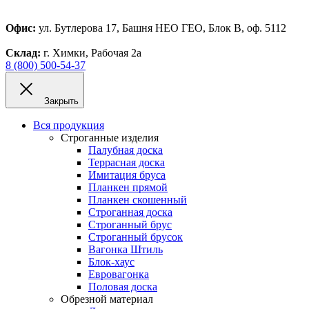
Офис:
ул. Бутлерова 17, Башня НЕО ГЕО, Блок В, оф. 5112
Склад:
г. Химки, Рабочая 2а
8 (800) 500-54-37
Закрыть
Вся продукция
Строганные изделия
Палубная доска
Террасная доска
Имитация бруса
Планкен прямой
Планкен скошенный
Строганная доска
Строганный брус
Строганный брусок
Вагонка Штиль
Блок-хаус
Евровагонка
Половая доска
Обрезной материал