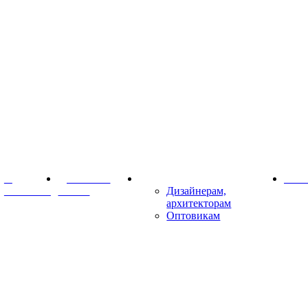
О
Доставка и
Партнёрам
Конт
компании
оплата
Дизайнерам,
архитекторам
Оптовикам