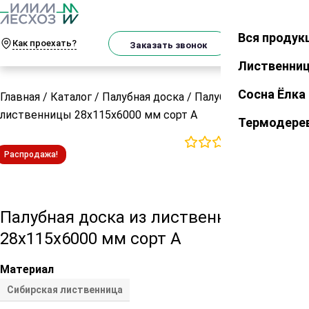
О
Телеграм
MAX
м
Вся продук
Закрыть
Как проехать?
Корзин
Заказать звонок
Лиственни
Сосна Ёлка
Главная
/
Каталог
/
Палубная доска
/
Палубная доска из
лиственницы 28х115х6000 мм сорт А
Термодере
0
отзывов
Распродажа!
Палубная доска из лиственницы
28х115х6000 мм сорт А
Материал
Сибирская лиственница