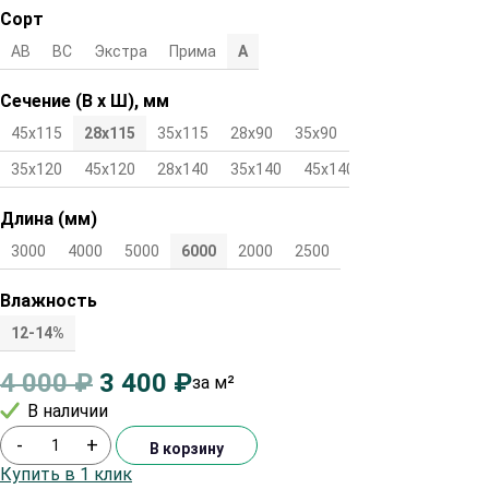
Сорт
АВ
ВС
Экстра
Прима
А
Сечение (В х Ш), мм
45х115
28х115
35х115
28х90
35х90
45х90
28х120
35х120
45х120
28х140
35х140
45х140
Длина (мм)
3000
4000
5000
6000
2000
2500
Влажность
12-14%
4 000
₽
3 400
₽
за м²
В наличии
-
+
В корзину
Купить в 1 клик