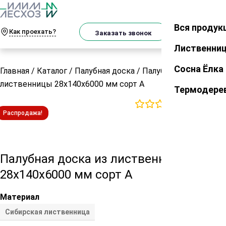
О
Телеграм
MAX
м
Вся продук
Закрыть
Как проехать?
Корзин
Заказать звонок
Лиственни
Сосна Ёлка
Главная
/
Каталог
/
Палубная доска
/
Палубная доска из
лиственницы 28х140х6000 мм сорт А
Термодере
0
отзывов
Распродажа!
Палубная доска из лиственницы
28х140х6000 мм сорт А
Материал
Сибирская лиственница