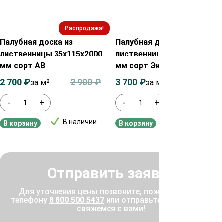
Распродажа!
Распродажа!
Палубная доска из
Палубная доска из
лиственницы 35х115х2000
лиственницы 28х90х2000
мм сорт АВ
мм сорт Экстра
2 700
₽
2 900
₽
3 700
₽
3 900
₽
за м²
за м²
-
+
-
+
В наличии
В наличии
В корзину
В корзину
Отправить заявку
Для уточнения цены позвоните, пожалуйста, по
телефону
8 800 500 5437
или отправьте заявку, и мы
свяжемся с вами!