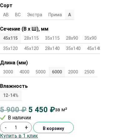
Сорт
АВ
ВС
Экстра
Прима
А
Сечение (В х Ш), мм
45х115
28х115
35х115
28х90
35х90
45х90
28х120
35х120
45х120
28х140
35х140
45х140
Длина (мм)
3000
4000
5000
6000
2000
2500
Влажность
12-14%
5 900
₽
5 450
₽
за м²
В наличии
-
+
В корзину
Купить в 1 клик