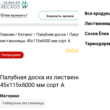
О
Телеграм
MAX
м
Вся продук
Закрыть
Как проехать?
Корзин
Заказать звонок
Лиственни
Сосна Ёлка
Главная
/
Каталог
/
Палубная доска
/
Палубная доска из
лиственницы 45х115х6000 мм сорт А
Термодере
0
отзывов
Распродажа!
Палубная доска из лиственницы
45х115х6000 мм сорт А
Материал
Сибирская лиственница