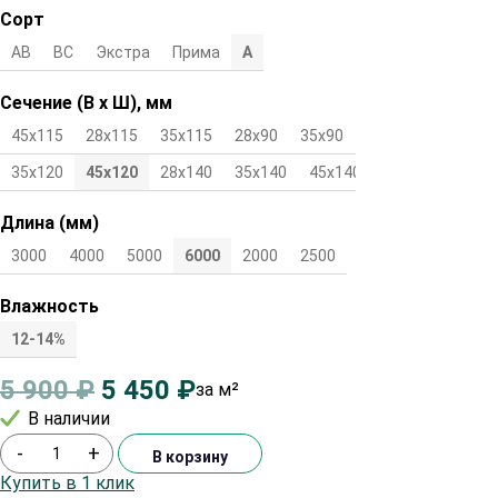
Сорт
АВ
ВС
Экстра
Прима
А
Сечение (В х Ш), мм
45х115
28х115
35х115
28х90
35х90
45х90
28х120
35х120
45х120
28х140
35х140
45х140
Длина (мм)
3000
4000
5000
6000
2000
2500
Влажность
12-14%
5 900
₽
5 450
₽
за м²
В наличии
-
+
В корзину
Купить в 1 клик