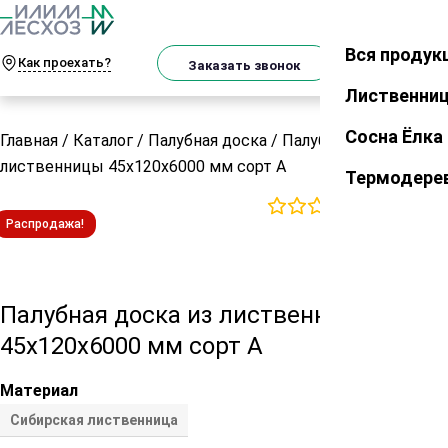
О
Телеграм
MAX
м
Вся продук
Закрыть
Как проехать?
Корзин
Заказать звонок
Лиственни
Сосна Ёлка
Главная
/
Каталог
/
Палубная доска
/
Палубная доска из
лиственницы 45х120х6000 мм сорт А
Термодере
0
отзывов
Распродажа!
Палубная доска из лиственницы
45х120х6000 мм сорт А
Материал
Сибирская лиственница