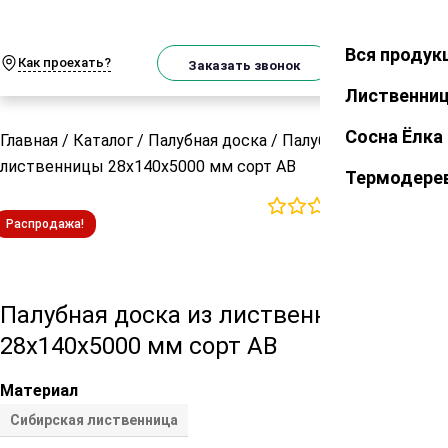
О
Телеграм
MAX
м
Вся продук
Закрыть
Как проехать?
Корзин
Заказать звонок
Лиственни
Сосна Ёлка
Главная
/
Каталог
/
Палубная доска
/
Палубная доска из
лиственницы 28х140х5000 мм сорт АВ
Термодере
0
отзывов
Распродажа!
Палубная доска из лиственницы
28х140х5000 мм сорт АВ
Материал
Сибирская лиственница