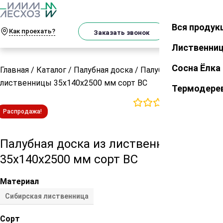
О
Телеграм
MAX
м
Вся продук
Закрыть
Как проехать?
Корзин
Заказать звонок
Лиственни
Сосна Ёлка
Главная
/
Каталог
/
Палубная доска
/
Палубная доска из
лиственницы 35х140х2500 мм сорт ВС
Термодере
0
отзывов
Распродажа!
Палубная доска из лиственницы
35х140х2500 мм сорт ВС
Материал
Сибирская лиственница
Сорт