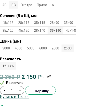
АВ
ВС
Экстра
Прима
А
Сечение (В х Ш), мм
45х115
28х115
35х115
28х90
35х90
45х90
28х120
35х120
45х120
28х140
35х140
45х140
Длина (мм)
3000
4000
5000
6000
2000
2500
Влажность
12-14%
2 350
₽
2 150
₽
за м²
В наличии
-
+
В корзину
Купить в 1 клик