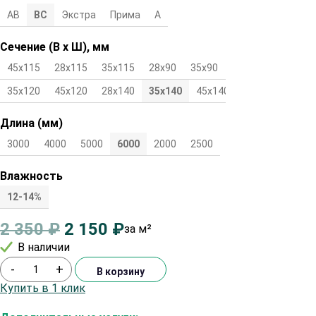
АВ
ВС
Экстра
Прима
А
Сечение (В х Ш), мм
45х115
28х115
35х115
28х90
35х90
45х90
28х120
35х120
45х120
28х140
35х140
45х140
Длина (мм)
3000
4000
5000
6000
2000
2500
Влажность
12-14%
2 350
₽
2 150
₽
за м²
В наличии
-
+
В корзину
Купить в 1 клик