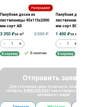
Распродажа!
Распродажа!
Палубная доска из
Палубная доска из
лиственницы 45х115х2000
лиственницы 28х90х2000
мм сорт АВ
мм сорт ВС
3 350
₽
3 550
₽
1 400
₽
1 600
₽
за м²
за м²
-
+
-
+
В наличии
В наличии
В корзину
В корзину
Отправить заявку
Для уточнения цены позвоните, пожалуйста, по
телефону
8 800 500 5437
или отправьте заявку, и мы
свяжемся с вами!
Telegram
Whatsapp
MAX