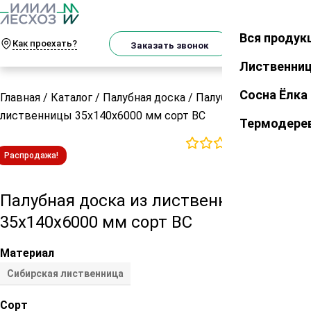
О
Телеграм
MAX
м
Вся продук
Закрыть
Как проехать?
Корзин
Заказать звонок
Лиственни
Сосна Ёлка
Главная
/
Каталог
/
Палубная доска
/
Палубная доска из
лиственницы 35х140х6000 мм сорт ВС
Термодере
0
отзывов
Распродажа!
Палубная доска из лиственницы
35х140х6000 мм сорт ВС
Материал
Сибирская лиственница
Сорт