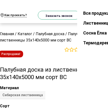
О
Телеграм
MAX
м
Вся продук
Закрыть
Как проехать?
Корзин
Заказать звонок
Лиственни
Сосна Ёлка
Главная
/
Каталог
/
Палубная доска
/
Палубная доска из
лиственницы 35х140х5000 мм сорт ВС
Термодере
0
отзывов
Распродажа!
Палубная доска из лиственницы
35х140х5000 мм сорт ВС
Материал
Сибирская лиственница
Сорт