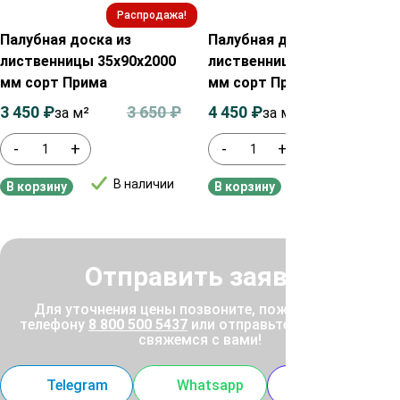
Распродажа!
Распродажа!
Палубная доска из
Палубная доска из
лиственницы 35х90х2000
лиственницы 45х115х2000
мм сорт Прима
мм сорт Прима
3 450
₽
3 650
₽
4 450
₽
4 650
₽
за м²
за м²
-
+
-
+
В наличии
В наличии
В корзину
В корзину
Отправить заявку
Для уточнения цены позвоните, пожалуйста, по
телефону
8 800 500 5437
или отправьте заявку, и мы
свяжемся с вами!
Telegram
Whatsapp
MAX