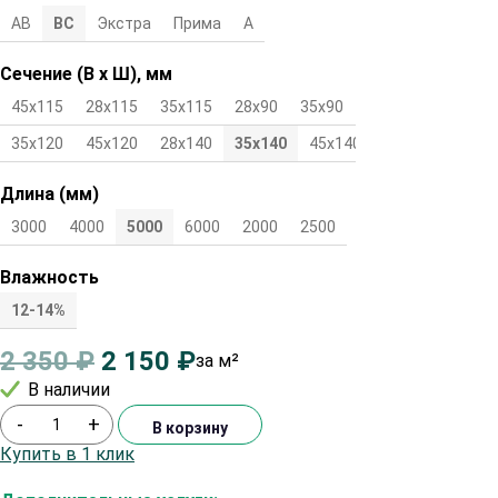
АВ
ВС
Экстра
Прима
А
Сечение (В х Ш), мм
45х115
28х115
35х115
28х90
35х90
45х90
28х120
35х120
45х120
28х140
35х140
45х140
Длина (мм)
3000
4000
5000
6000
2000
2500
Влажность
12-14%
2 350
₽
2 150
₽
за м²
В наличии
-
+
В корзину
Купить в 1 клик