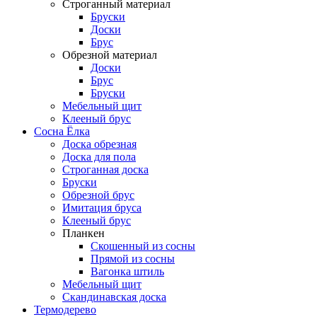
Строганный материал
Бруски
Доски
Брус
Обрезной материал
Доски
Брус
Бруски
Мебельный щит
Клееный брус
Сосна Ёлка
Доска обрезная
Доска для пола
Строганная доска
Бруски
Обрезной брус
Имитация бруса
Клееный брус
Планкен
Скошенный из сосны
Прямой из сосны
Вагонка штиль
Мебельный щит
Скандинавская доска
Термодерево