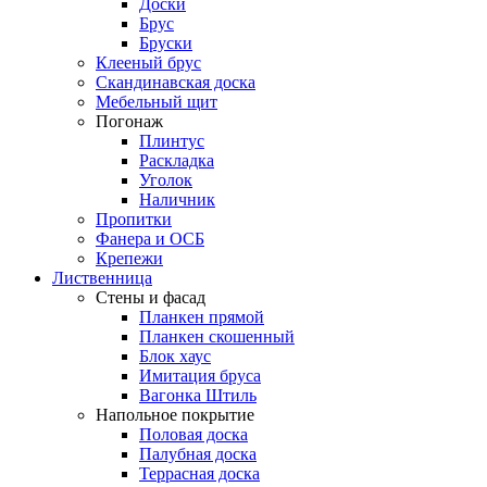
Доски
Брус
Бруски
Клееный брус
Скандинавская доска
Мебельный щит
Погонаж
Плинтус
Раскладка
Уголок
Наличник
Пропитки
Фанера и ОСБ
Крепежи
Лиственница
Стены и фасад
Планкен прямой
Планкен скошенный
Блок хаус
Имитация бруса
Вагонка Штиль
Напольное покрытие
Половая доска
Палубная доска
Террасная доска