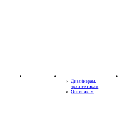
О
Доставка и
Партнёрам
Конт
компании
оплата
Дизайнерам,
архитекторам
Оптовикам