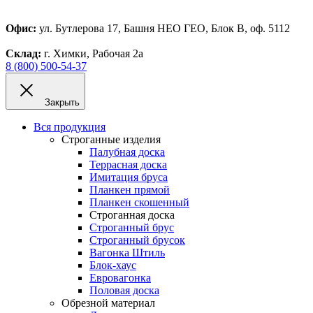
Офис:
ул. Бутлерова 17, Башня НЕО ГЕО, Блок В, оф. 5112
Склад:
г. Химки, Рабочая 2а
8 (800) 500-54-37
Закрыть
Вся продукция
Строганные изделия
Палубная доска
Террасная доска
Имитация бруса
Планкен прямой
Планкен скошенный
Строганная доска
Строганный брус
Строганный брусок
Вагонка Штиль
Блок-хаус
Евровагонка
Половая доска
Обрезной материал