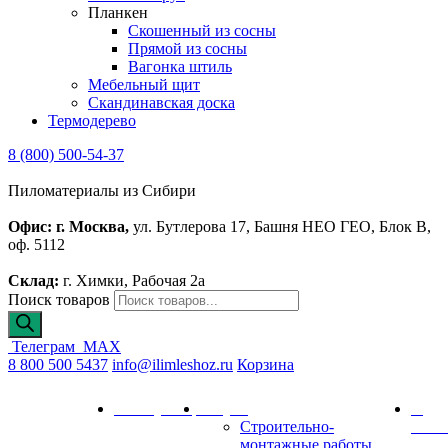
Планкен
Скошенный из сосны
Прямой из сосны
Вагонка штиль
Мебельный щит
Скандинавская доска
Термодерево
8 (800) 500-54-37
Пиломатериалы из Сибири
Офис: г. Москва,
ул. Бутлерова 17, Башня НЕО ГЕО, Блок В,
оф. 5112
Склад:
г. Химки, Рабочая 2а
Поиск товаров
Телеграм
MAX
8 800 500 5437
info@ilimleshoz.ru
Корзина
Каталог
Калькулятор
Услуги
О
Строительно-
комп
монтажные работы