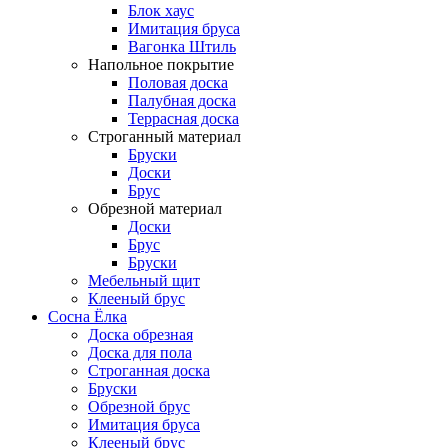
Блок хаус
Имитация бруса
Вагонка Штиль
Напольное покрытие
Половая доска
Палубная доска
Террасная доска
Строганный материал
Бруски
Доски
Брус
Обрезной материал
Доски
Брус
Бруски
Мебельный щит
Клееный брус
Сосна Ёлка
Доска обрезная
Доска для пола
Строганная доска
Бруски
Обрезной брус
Имитация бруса
Клееный брус