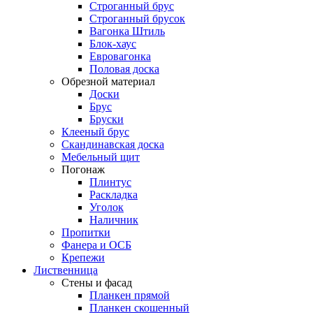
Строганный брус
Строганный брусок
Вагонка Штиль
Блок-хаус
Евровагонка
Половая доска
Обрезной материал
Доски
Брус
Бруски
Клееный брус
Скандинавская доска
Мебельный щит
Погонаж
Плинтус
Раскладка
Уголок
Наличник
Пропитки
Фанера и ОСБ
Крепежи
Лиственница
Стены и фасад
Планкен прямой
Планкен скошенный