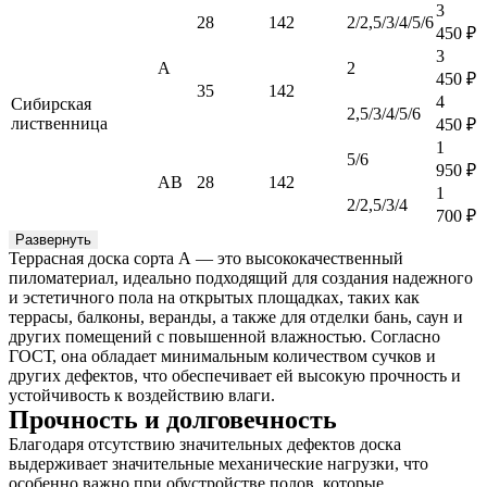
3
28
142
2/2,5/3/4/5/6
450
₽
3
А
2
450
₽
35
142
4
Сибирская
2,5/3/4/5/6
лиственница
450
₽
1
5/6
950
₽
АВ
28
142
1
2/2,5/3/4
700
₽
Развернуть
Террасная доска сорта А — это высококачественный
пиломатериал, идеально подходящий для создания надежного
и эстетичного пола на открытых площадках, таких как
террасы, балконы, веранды, а также для отделки бань, саун и
других помещений с повышенной влажностью. Согласно
ГОСТ, она обладает минимальным количеством сучков и
других дефектов, что обеспечивает ей высокую прочность и
устойчивость к воздействию влаги.
Прочность и долговечность
Благодаря отсутствию значительных дефектов доска
выдерживает значительные механические нагрузки, что
особенно важно при обустройстве полов, которые