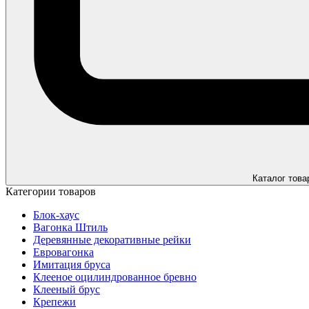
Каталог това
Категории товаров
Блок-хаус
Вагонка Штиль
Деревянные декоративные рейки
Евровагонка
Имитация бруса
Клееное оцилиндрованное бревно
Клееный брус
Крепежи