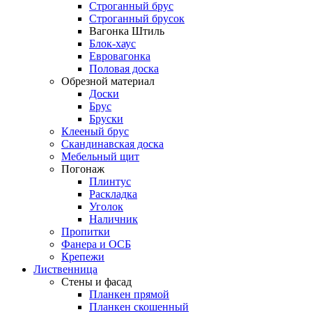
Строганный брус
Строганный брусок
Вагонка Штиль
Блок-хаус
Евровагонка
Половая доска
Обрезной материал
Доски
Брус
Бруски
Клееный брус
Скандинавская доска
Мебельный щит
Погонаж
Плинтус
Раскладка
Уголок
Наличник
Пропитки
Фанера и ОСБ
Крепежи
Лиственница
Стены и фасад
Планкен прямой
Планкен скошенный