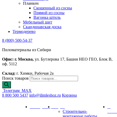
Планкен
Скошенный из сосны
Прямой из сосны
Вагонка штиль
Мебельный щит
Скандинавская доска
Термодерево
8 (800) 500-54-37
Пиломатериалы из Сибири
Офис: г. Москва,
ул. Бутлерова 17, Башня НЕО ГЕО, Блок В,
оф. 5112
Склад:
г. Химки, Рабочая 2а
Поиск товаров
Телеграм
MAX
8 800 500 5437
info@ilimleshoz.ru
Корзина
Каталог
Калькулятор
Услуги
О
Строительно-
комп
монтажные работы