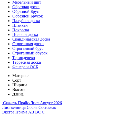
Мебельный щит
Обрезная доска
Обрезной Брус
Обрезной Брусок
Палубная доска
Планкен
Покраска
Половая доска
Скандинавская доска
Строганная доска
Строганный брус
Строганный брусок
Термодерево
Террасная доска
Фанера и ОСБ
Материал
Сорт
Ширина
Высота
Длина
Скачать Прайс-Лист Август 2026
Лиственница
Сосна
Сосна/ель
Экстра
Прима
АВ
ВС
С