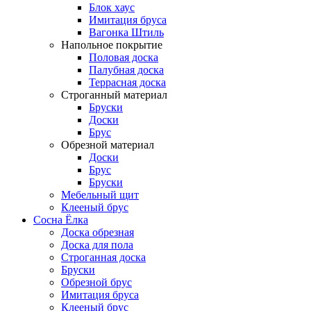
Блок хаус
Имитация бруса
Вагонка Штиль
Напольное покрытие
Половая доска
Палубная доска
Террасная доска
Строганный материал
Бруски
Доски
Брус
Обрезной материал
Доски
Брус
Бруски
Мебельный щит
Клееный брус
Сосна Ёлка
Доска обрезная
Доска для пола
Строганная доска
Бруски
Обрезной брус
Имитация бруса
Клееный брус