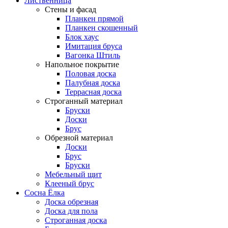
Лиственница
Стены и фасад
Планкен прямой
Планкен скошенный
Блок хаус
Имитация бруса
Вагонка Штиль
Напольное покрытие
Половая доска
Палубная доска
Террасная доска
Строганный материал
Бруски
Доски
Брус
Обрезной материал
Доски
Брус
Бруски
Мебельный щит
Клееный брус
Сосна Ёлка
Доска обрезная
Доска для пола
Строганная доска