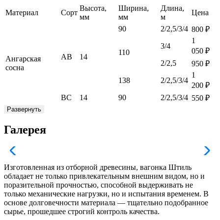
Высота,
Ширина,
Длина,
Материал
Сорт
Цена
мм
мм
м
90
2/2,5/3/4
800
₽
1
3/4
050
₽
110
АВ
14
Ангарская
2/2,5
950
₽
сосна
1
138
2/2,5/3/4
200
₽
ВС
14
90
2/2,5/3/4
550
₽
Развернуть
Галерея
Изготовленная из отборной древесины, вагонка Штиль
обладает не только привлекательным внешним видом, но и
поразительной прочностью, способной выдерживать не
только механические нагрузки, но и испытания временем. В
основе долговечности материала — тщательно подобранное
сырье, прошедшее строгий контроль качества.