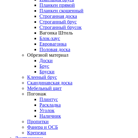
Планкен прямой
Планкен скошенный
Строганная доска
Строганный брус
Строганный брусок
Вагонка Штиль
Блок-хаус
Евровагонка
Половая доска
Обрезной материал
Доски
Брус
Бруски
Клееный брус
Скандинавская доска
Мебельный щит
Погонаж
Плинтус
Раскладка
Уголок
Наличник
Пропитки
Фанера и ОСБ
Крепежи