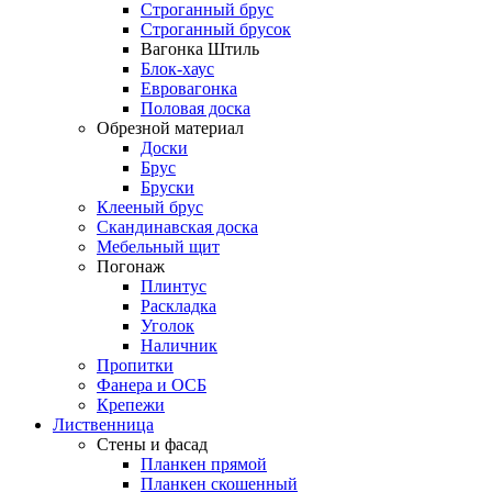
Строганный брус
Строганный брусок
Вагонка Штиль
Блок-хаус
Евровагонка
Половая доска
Обрезной материал
Доски
Брус
Бруски
Клееный брус
Скандинавская доска
Мебельный щит
Погонаж
Плинтус
Раскладка
Уголок
Наличник
Пропитки
Фанера и ОСБ
Крепежи
Лиственница
Стены и фасад
Планкен прямой
Планкен скошенный