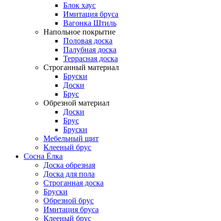
Блок хаус
Имитация бруса
Вагонка Штиль
Напольное покрытие
Половая доска
Палубная доска
Террасная доска
Строганный материал
Бруски
Доски
Брус
Обрезной материал
Доски
Брус
Бруски
Мебельный щит
Клееный брус
Сосна Ёлка
Доска обрезная
Доска для пола
Строганная доска
Бруски
Обрезной брус
Имитация бруса
Клееный брус