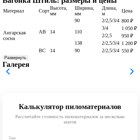
Вагонка Штиль: размеры и цены
Высота,
Ширина,
Длина,
Материал
Сорт
Цена
мм
мм
м
90
2/2,5/3/4
800
₽
3/4
1 050
₽
АВ
14
110
Ангарская
2/2,5
950
₽
сосна
138
2/2,5/3/4
1 200
₽
ВС
14
90
2/2,5/3/4
550
₽
Развернуть
Галерея
Калькулятор пиломатериалов
Рассчитайте стоимость пиломатериалов за несколько
шагов
Тип