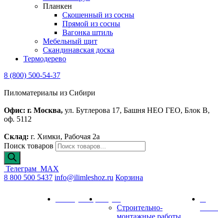
Планкен
Скошенный из сосны
Прямой из сосны
Вагонка штиль
Мебельный щит
Скандинавская доска
Термодерево
8 (800) 500-54-37
Пиломатериалы из Сибири
Офис: г. Москва,
ул. Бутлерова 17, Башня НЕО ГЕО, Блок В,
оф. 5112
Склад:
г. Химки, Рабочая 2а
Поиск товаров
Телеграм
MAX
8 800 500 5437
info@ilimleshoz.ru
Корзина
Каталог
Калькулятор
Услуги
О
Строительно-
комп
монтажные работы