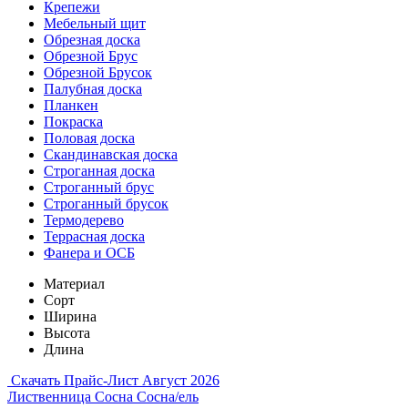
Крепежи
Мебельный щит
Обрезная доска
Обрезной Брус
Обрезной Брусок
Палубная доска
Планкен
Покраска
Половая доска
Скандинавская доска
Строганная доска
Строганный брус
Строганный брусок
Термодерево
Террасная доска
Фанера и ОСБ
Материал
Сорт
Ширина
Высота
Длина
Скачать Прайс-Лист Август 2026
Лиственница
Сосна
Сосна/ель