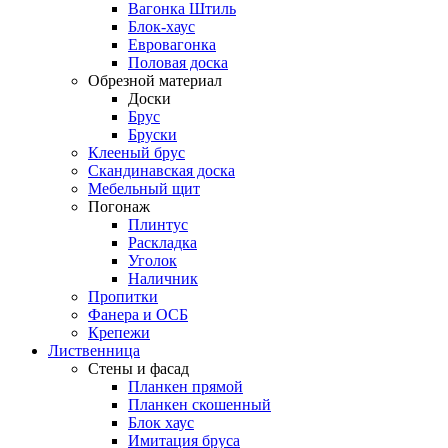
Вагонка Штиль
Блок-хаус
Евровагонка
Половая доска
Обрезной материал
Доски
Брус
Бруски
Клееный брус
Скандинавская доска
Мебельный щит
Погонаж
Плинтус
Раскладка
Уголок
Наличник
Пропитки
Фанера и ОСБ
Крепежи
Лиственница
Стены и фасад
Планкен прямой
Планкен скошенный
Блок хаус
Имитация бруса