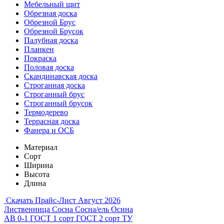
Мебельный щит
Обрезная доска
Обрезной Брус
Обрезной Брусок
Палубная доска
Планкен
Покраска
Половая доска
Скандинавская доска
Строганная доска
Строганный брус
Строганный брусок
Термодерево
Террасная доска
Фанера и ОСБ
Материал
Сорт
Ширина
Высота
Длина
Скачать Прайс-Лист Август 2026
Лиственница
Сосна
Сосна/ель
Осина
АВ
0-1
ГОСТ 1 сорт
ГОСТ 2 сорт
ТУ