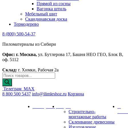
Прямой из сосны
Вагонка штиль
Мебельный щит
Скандинавская доска
Термодерево
8 (800) 500-54-37
Пиломатериалы из Сибири
Офис: г. Москва,
ул. Бутлерова 17, Башня НЕО ГЕО, Блок В,
оф. 5112
Склад:
г. Химки, Рабочая 2а
Поиск
товаров
Телеграм
MAX
8 800 500 5437
info@ilimleshoz.ru
Корзина
Каталог
Калькулятор
Услуги
О
Строительно-
комп
монтажные работы
Склеивание древесины
Изготовление