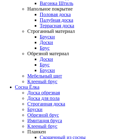
Вагонка Штиль
Напольное покрытие
Половая доска
Палубная доска
Террасная доска
Строганный материал
Бруски
Доски
Брус
Обрезной материал
Доски
Брус
Бруски
Мебельный щит
Клееный брус
Сосна Ёлка
Доска обрезная
Доска для пола
Строганная доска
Бруски
Обрезной брус
Имитация бруса
Клееный брус
Планкен
Скошенный из сосны