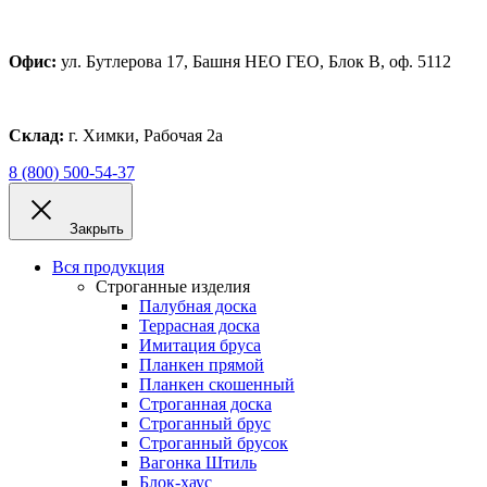
Офис:
ул. Бутлерова 17, Башня НЕО ГЕО, Блок В, оф. 5112
Склад:
г. Химки, Рабочая 2а
8 (800) 500-54-37
Закрыть
Вся продукция
Строганные изделия
Палубная доска
Террасная доска
Имитация бруса
Планкен прямой
Планкен скошенный
Строганная доска
Строганный брус
Строганный брусок
Вагонка Штиль
Блок-хаус