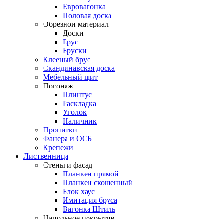
Евровагонка
Половая доска
Обрезной материал
Доски
Брус
Бруски
Клееный брус
Скандинавская доска
Мебельный щит
Погонаж
Плинтус
Раскладка
Уголок
Наличник
Пропитки
Фанера и ОСБ
Крепежи
Лиственница
Стены и фасад
Планкен прямой
Планкен скошенный
Блок хаус
Имитация бруса
Вагонка Штиль
Напольное покрытие