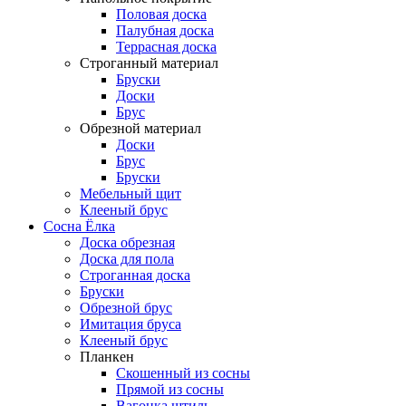
Половая доска
Палубная доска
Террасная доска
Строганный материал
Бруски
Доски
Брус
Обрезной материал
Доски
Брус
Бруски
Мебельный щит
Клееный брус
Сосна Ёлка
Доска обрезная
Доска для пола
Строганная доска
Бруски
Обрезной брус
Имитация бруса
Клееный брус
Планкен
Скошенный из сосны
Прямой из сосны
Вагонка штиль