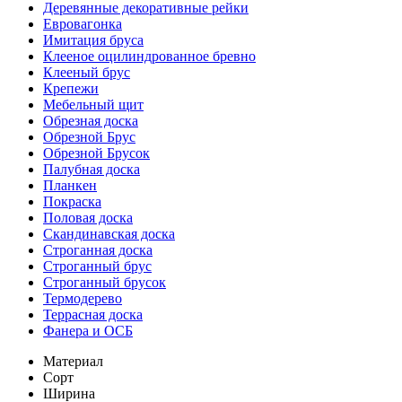
Деревянные декоративные рейки
Евровагонка
Имитация бруса
Клееное оцилиндрованное бревно
Клееный брус
Крепежи
Мебельный щит
Обрезная доска
Обрезной Брус
Обрезной Брусок
Палубная доска
Планкен
Покраска
Половая доска
Скандинавская доска
Строганная доска
Строганный брус
Строганный брусок
Термодерево
Террасная доска
Фанера и ОСБ
Материал
Сорт
Ширина