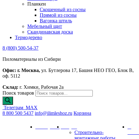
Планкен
Скошенный из сосны
Прямой из сосны
Вагонка штиль
Мебельный щит
Скандинавская доска
Термодерево
8 (800) 500-54-37
Пиломатериалы из Сибири
Офис: г. Москва,
ул. Бутлерова 17, Башня НЕО ГЕО, Блок В,
оф. 5112
Склад:
г. Химки, Рабочая 2а
Поиск товаров
Телеграм
MAX
8 800 500 5437
info@ilimleshoz.ru
Корзина
Каталог
Калькулятор
Услуги
О
Строительно-
комп
монтажные работы