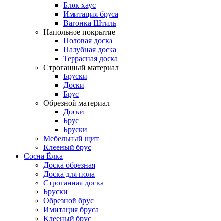
Блок хаус
Имитация бруса
Вагонка Штиль
Напольное покрытие
Половая доска
Палубная доска
Террасная доска
Строганный материал
Бруски
Доски
Брус
Обрезной материал
Доски
Брус
Бруски
Мебельный щит
Клееный брус
Сосна Ёлка
Доска обрезная
Доска для пола
Строганная доска
Бруски
Обрезной брус
Имитация бруса
Клееный брус