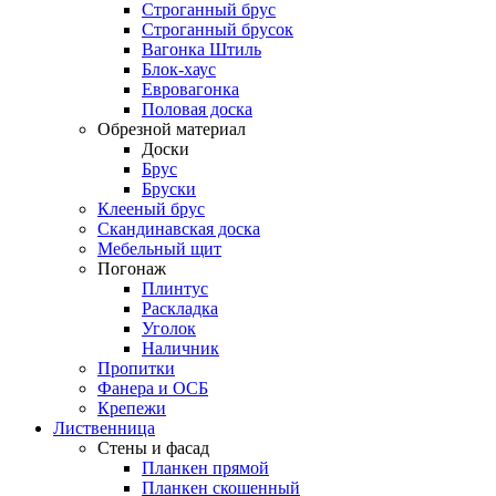
Строганный брус
Строганный брусок
Вагонка Штиль
Блок-хаус
Евровагонка
Половая доска
Обрезной материал
Доски
Брус
Бруски
Клееный брус
Скандинавская доска
Мебельный щит
Погонаж
Плинтус
Раскладка
Уголок
Наличник
Пропитки
Фанера и ОСБ
Крепежи
Лиственница
Стены и фасад
Планкен прямой
Планкен скошенный