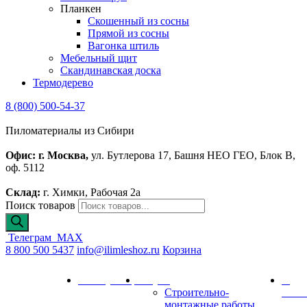
Планкен
Скошенный из сосны
Прямой из сосны
Вагонка штиль
Мебельный щит
Скандинавская доска
Термодерево
8 (800) 500-54-37
Пиломатериалы из Сибири
Офис: г. Москва,
ул. Бутлерова 17, Башня НЕО ГЕО, Блок В,
оф. 5112
Склад:
г. Химки, Рабочая 2а
Поиск товаров
Телеграм
MAX
8 800 500 5437
info@ilimleshoz.ru
Корзина
Каталог
Калькулятор
Услуги
О
Строительно-
комп
монтажные работы