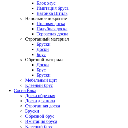
Блок хаус
Имитация бруса
Вагонка Штиль
Напольное покрытие
Половая доска
Палубная доска
Террасная доска
Строганный материал
Бруски
Доски
Брус
Обрезной материал
Доски
Брус
Бруски
Мебельный щит
Клееный брус
Сосна Ёлка
Доска обрезная
Доска для пола
Строганная доска
Бруски
Обрезной брус
Имитация бруса
Клееный брус