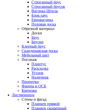
Строганный брус
Строганный брусок
Вагонка Штиль
Блок-хаус
Евровагонка
Половая доска
Обрезной материал
Доски
Брус
Бруски
Клееный брус
Скандинавская доска
Мебельный щит
Погонаж
Плинтус
Раскладка
Уголок
Наличник
Пропитки
Фанера и ОСБ
Крепежи
Лиственница
Стены и фасад
Планкен прямой
Планкен скошенный