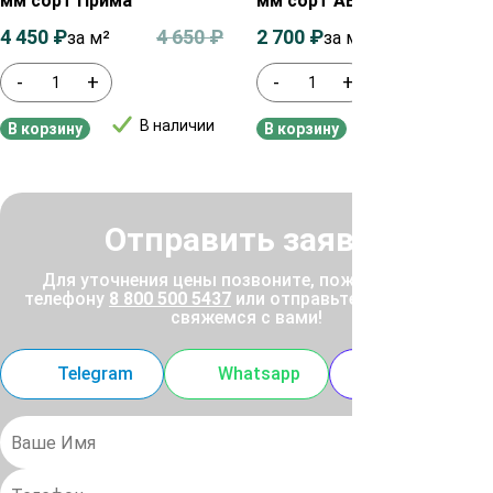
мм сорт Прима
мм сорт АВ
4 450
₽
4 650
₽
2 700
₽
2 900
₽
за м²
за м²
-
+
-
+
В наличии
В наличии
В корзину
В корзину
Отправить заявку
Для уточнения цены позвоните, пожалуйста, по
телефону
8 800 500 5437
или отправьте заявку, и мы
свяжемся с вами!
Telegram
Whatsapp
MAX