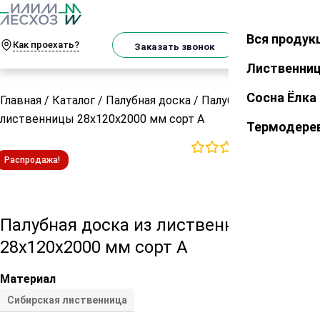
О
Телеграм
MAX
м
Вся продук
Закрыть
Как проехать?
Корзин
Заказать звонок
Лиственни
Сосна Ёлка
Главная
/
Каталог
/
Палубная доска
/
Палубная доска из
лиственницы 28х120х2000 мм сорт А
Термодере
0
отзывов
Распродажа!
Палубная доска из лиственницы
28х120х2000 мм сорт А
Материал
Сибирская лиственница