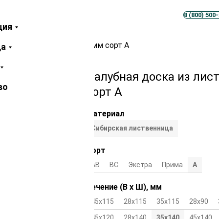
Телеграм
MAX
8 (800) 500
ция
иственницы 35х140х2500 мм сорт А
ца
Палубная доска из лис
во
сорт А
Материал
Сибирская лиственница
Сорт
АВ
ВС
Экстра
Прима
А
Сечение (В х Ш), мм
45х115
28х115
35х115
28х90
45х120
28х140
35х140
45х140