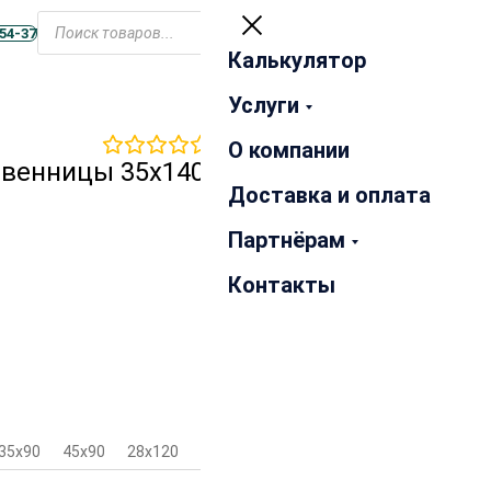
Открыть
меню
-54-37
Калькулятор
Закрыть
Услуги
0
отзывов
О компании
твенницы 35х140х2500 мм
Доставка и оплата
Партнёрам
Контакты
35х90
45х90
28х120
35х120