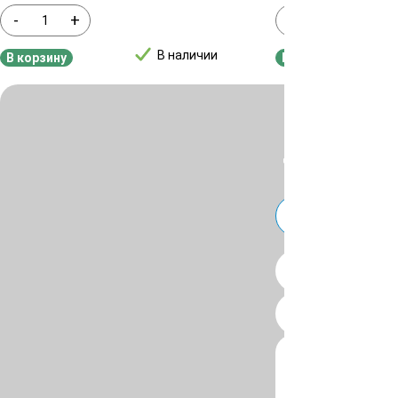
-
+
-
+
В наличии
В корзину
В корзину
Для уточнения ц
или
Telegra