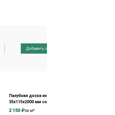
Добавить отзыв
Распродажа!
Палубная доска из лиственницы
35х115х2000 мм сорт ВС
2 150
₽
2 350
₽
за м²