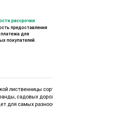
сти рассрочки
сть предоставления
 платежа для
ых покупателей.
ой лиственницы сорт А. Этот
еранды, садовых дорожек или
дет для самых разнообразных