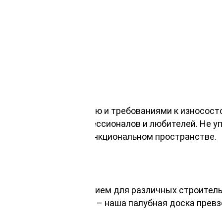
 доску?
сти
повышенной влажностью и требованиями к износосто
м выбором среди профессионалов и любителей. Не у
 мечт о красивом и функциональном пространстве.
жит идеальным решением для различных строительн
шивка вокруг бассейна – наша палубная доска прев