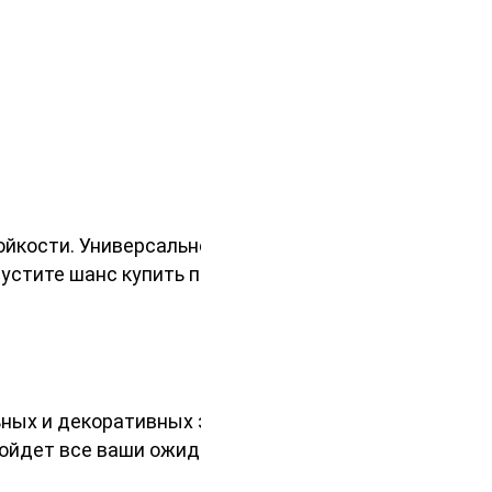
йкости. Универсальность и
пустите шанс купить палубную
ых и декоративных задач. Будь то
зойдет все ваши ожидания.