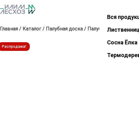
Вся продук
Закрыть
Главная
/
Каталог
/
Палубная доска
/
Палубная доска из л
Лиственни
Сосна Ёлка
Распродажа!
Термодере