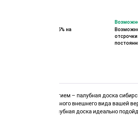
На второй заказ
Возможно
Представляем скидку 5% на
Возможно
второй заказ
отсрочки
постоянн
ым напольным покрытием – палубная доска сибирск
й прочности и уникального внешнего вида вашей в
35х140х2500мм, эта палубная доска идеально подой