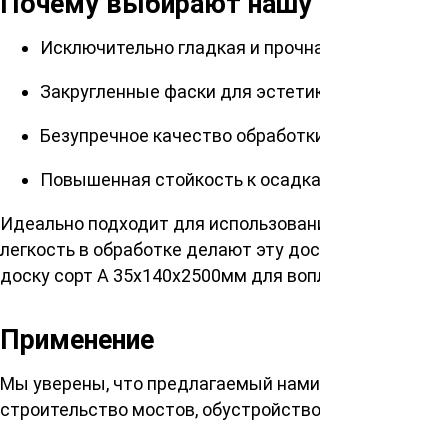
Почему выбирают нашу палубную
Исключительно гладкая и прочная поверхность
Закругленные фаски для эстетики и безопасно
Безупречное качество обработки
Повышенная стойкость к осадкам и истиранию
Идеально подходит для использования в местах с 
легкость в обработке делают эту доску популярны
доску сорт А 35x140x2500мм для воплощения ваших
Применение
Мы уверены, что предлагаемый нами продукт послу
строительство мостов, обустройство пирсов или об