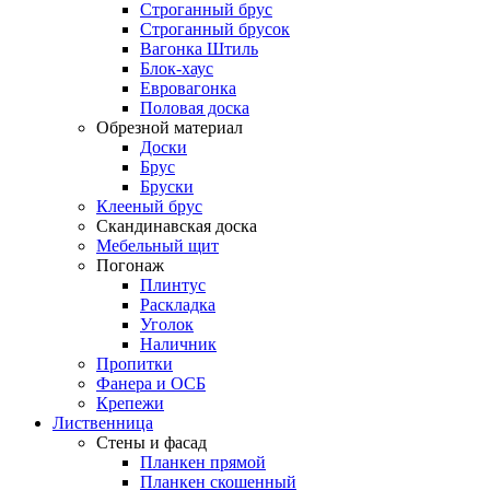
Строганный брус
Строганный брусок
Вагонка Штиль
Блок-хаус
Евровагонка
Половая доска
Обрезной материал
Доски
Брус
Бруски
Клееный брус
Скандинавская доска
Мебельный щит
Погонаж
Плинтус
Раскладка
Уголок
Наличник
Пропитки
Фанера и ОСБ
Крепежи
Лиственница
Стены и фасад
Планкен прямой
Планкен скошенный