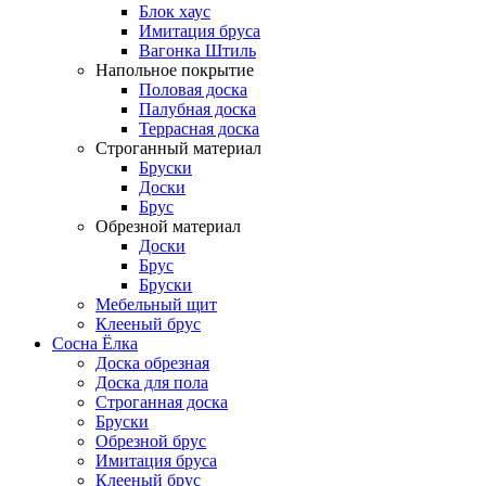
Блок хаус
Имитация бруса
Вагонка Штиль
Напольное покрытие
Половая доска
Палубная доска
Террасная доска
Строганный материал
Бруски
Доски
Брус
Обрезной материал
Доски
Брус
Бруски
Мебельный щит
Клееный брус
Сосна Ёлка
Доска обрезная
Доска для пола
Строганная доска
Бруски
Обрезной брус
Имитация бруса
Клееный брус