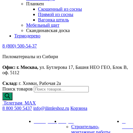
Планкен
Скошенный из сосны
Прямой из сосны
Вагонка штиль
Мебельный щит
Скандинавская доска
Термодерево
8 (800) 500-54-37
Пиломатериалы из Сибири
Офис: г. Москва,
ул. Бутлерова 17, Башня НЕО ГЕО, Блок В,
оф. 5112
Склад:
г. Химки, Рабочая 2а
Поиск товаров
Телеграм
MAX
8 800 500 5437
info@ilimleshoz.ru
Корзина
Каталог
Калькулятор
Услуги
О
Строительно-
комп
монтажные работы