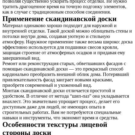
позволяя существенно ускорить процесс отделки. Не нужно
тратить драгоценное время на точную подгонку элементов,
как в случае с традиционным способом соединения.
Применение скандинавской доски
Материал одинаково хорошо подходит для наружной и
внутренней отделки. Такой доской можно облицевать стены и
потолки внутри дома, создавая уютную и стильную
атмосферу. Наружное применение также весьма широко: доска
эффективно используется для подшивки свесов кровли,
защищая строение от атмосферных осадков и придавая ему
завершенный вид.
Ремонт или реконструкция старых, обветшавших фасадов с
помощью скандинавской доски — это прекрасный способ
кардинально преобразить внешний облик дома. Потерявший
привлекательность фасад заиграет новыми красками,
приобретя современный и ухоженный вид.
Монтаж скандинавской доски отличается простотой и
удобством. В отличие от метода “шип-паз” она укладывается
внахлест. Это значительно упрощает процесс, делает его
доступным даже для людей, не имеющих опыта в
строительных работах. Вам не потребуются специальные
навыки и инструменты, что экономит время и средства.
Особенности текстуры лицевой
стороны доски