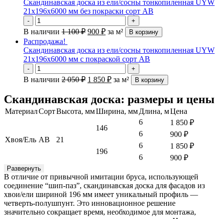
Скандинавская доска из ели/сосны тонкопиленная UYW
21х196х6000 мм без покраски сорт АВ
-
+
В наличии
1 100
₽
900
₽
за м²
В корзину
Распродажа!
Скандинавская доска из ели/сосны тонкопиленная UYW
21х196х6000 мм с покраской сорт АВ
-
+
В наличии
2 050
₽
1 850
₽
за м²
В корзину
Скандинавская доска: размеры и цены
Материал
Сорт
Высота, мм
Ширина, мм
Длина, м
Цена
6
1 850
₽
146
6
900
₽
Хвоя/Ель
АВ
21
6
1 850
₽
196
6
900
₽
Развернуть
В отличие от привычной имитации бруса, использующей
соединение “шип-паз”, скандинавская доска для фасадов из
хвои/ели шириной 196 мм имеет уникальный профиль —
четверть-полушпунт. Это инновационное решение
значительно сокращает время, необходимое для монтажа,