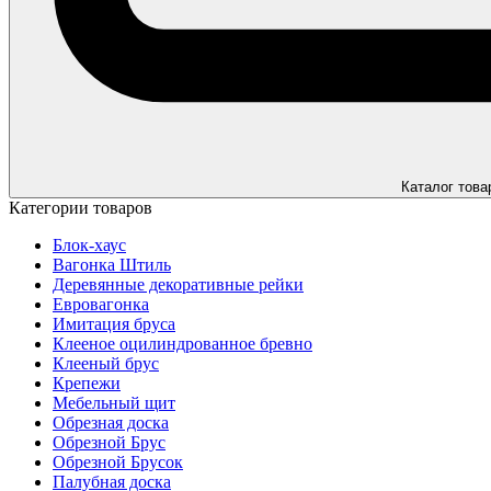
Каталог това
Категории товаров
Блок-хаус
Вагонка Штиль
Деревянные декоративные рейки
Евровагонка
Имитация бруса
Клееное оцилиндрованное бревно
Клееный брус
Крепежи
Мебельный щит
Обрезная доска
Обрезной Брус
Обрезной Брусок
Палубная доска