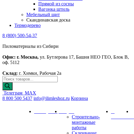
Прямой из сосны
Вагонка штиль
Мебельный щит
Скандинавская доска
Термодерево
8 (800) 500-54-37
Пиломатериалы из Сибири
Офис: г. Москва,
ул. Бутлерова 17, Башня НЕО ГЕО, Блок В,
оф. 5112
Склад:
г. Химки, Рабочая 2а
Поиск
товаров
Телеграм
MAX
8 800 500 5437
info@ilimleshoz.ru
Корзина
Каталог
Калькулятор
Услуги
О
Д
Строительно-
компании
и
монтажные
работы
Склеивание