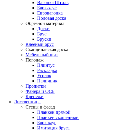
Вагонка Штиль
Блок-хаус
Евровагонка
Половая доска
Обрезной материал
Доски
Брус
Бруски
Клееный брус
Скандинавская доска
Мебельный щит
Погонаж
Плинтус
Раскладка
Уголок
Наличник
Пропитки
Фанера и ОСБ
Крепежи
Лиственница
Стены и фасад
Планкен прямой
Планкен скошенный
Блок хаус
Имитация бруса