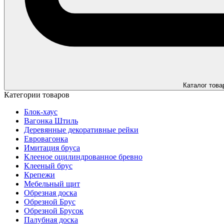
Каталог това
Категории товаров
Блок-хаус
Вагонка Штиль
Деревянные декоративные рейки
Евровагонка
Имитация бруса
Клееное оцилиндрованное бревно
Клееный брус
Крепежи
Мебельный щит
Обрезная доска
Обрезной Брус
Обрезной Брусок
Палубная доска