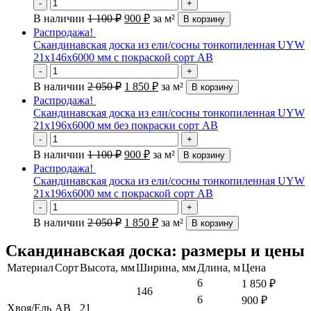
-
+
В наличии
1 100
₽
900
₽
за м²
В корзину
Распродажа!
Скандинавская доска из ели/сосны тонкопиленная UYW
21х146х6000 мм с покраской сорт АВ
-
+
В наличии
2 050
₽
1 850
₽
за м²
В корзину
Распродажа!
Скандинавская доска из ели/сосны тонкопиленная UYW
21х196х6000 мм без покраски сорт АВ
-
+
В наличии
1 100
₽
900
₽
за м²
В корзину
Распродажа!
Скандинавская доска из ели/сосны тонкопиленная UYW
21х196х6000 мм с покраской сорт АВ
-
+
В наличии
2 050
₽
1 850
₽
за м²
В корзину
Скандинавская доска: размеры и цены
Материал
Сорт
Высота, мм
Ширина, мм
Длина, м
Цена
6
1 850
₽
146
6
900
₽
Хвоя/Ель
АВ
21