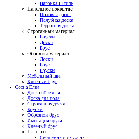
Вагонка Штиль
Напольное покрытие
Половая доска
Палубная доска
Террасная доска
Строганный материал
Бруски
Доски
Брус
Обрезной материал
Доски
Брус
Бруски
Мебельный щит
Клееный брус
Сосна Ёлка
Доска обрезная
Доска для пола
Строганная доска
Бруски
Обрезной брус
Имитация бруса
Клееный брус
Планкен
Скошенный из сосны