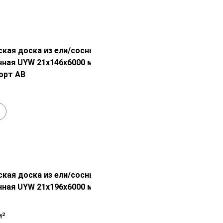
В наличии
Распродажа!
кая доска из ели/сосны
ная UYW 21х146х6000 мм без
орт АВ
1 100
₽
+
В наличии
Распродажа!
кая доска из ели/сосны
ная UYW 21х196х6000 мм с покраской
2 050
₽
м²