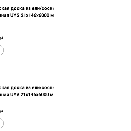
Распродажа!
кая доска из ели/сосны
ная UYS 21х146х6000 мм с покраской
2 050
₽
м²
+
В наличии
Распродажа!
кая доска из ели/сосны
ная UYV 21х146х6000 мм с покраской
2 050
₽
м²
+