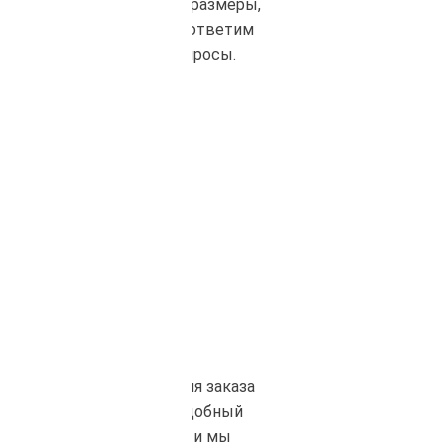
материалы, объем, размеры,
сроки поставки и ответим
на все ваши вопросы.
Оплата
После согласования заказа
вы выбираете удобный
способ оплаты, и мы