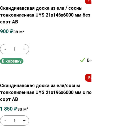
Распродажа!
Скандинавская доска из ели / сосны
Сканд
тонкопиленная UYS 21х146х6000 мм без покраски
тонко
сорт АВ
сорт
900
₽
1 100
₽
900
за м²
-
+
-
В наличии
В корзину
В ко
Распродажа!
Скандинавская доска из ели/сосны
Сканд
тонкопиленная UYS 21х196х6000 мм с покраской
тонко
сорт АВ
сорт
1 850
₽
2 050
₽
900
за м²
-
+
-