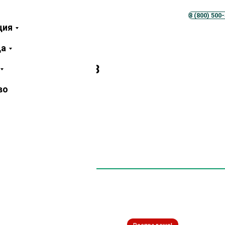
Телеграм
MAX
8 (800) 500
ция
ца
хвои/ели сорт АВ
во