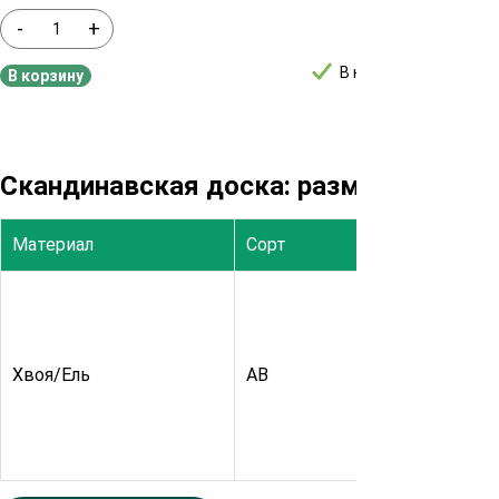
-
+
-
В наличии
В корзину
В ко
Скандинавская доска: размеры и цен
Материал
Сорт
Высота, мм
Хвоя/Ель
АВ
21