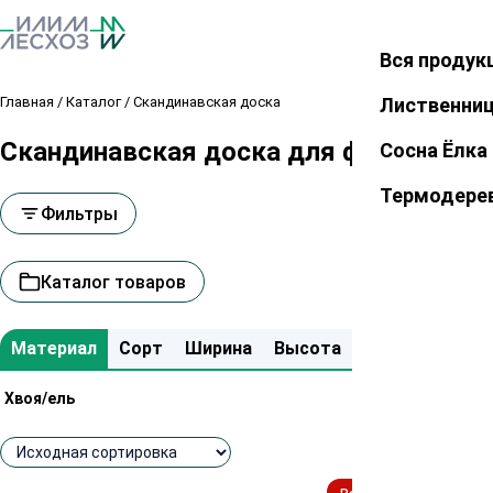
Вся продук
Закрыть
Главная
/
Каталог
/
Скандинавская доска
Лиственни
Скандинавская доска для фасадов из 
Сосна Ёлка
Термодере
Фильтры
Каталог товаров
Материал
Сорт
Ширина
Высота
Длина
Хвоя/ель