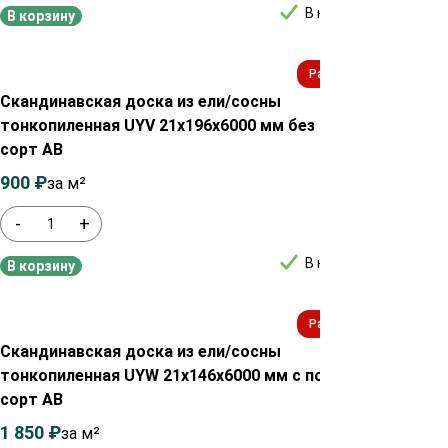
В наличии
В корзину
В ко
Распродажа!
Скандинавская доска из ели/сосны
Сканд
тонкопиленная UYV 21х196х6000 мм без покраски
тонко
сорт АВ
сорт
900
₽
1 100
₽
1 85
за м²
-
+
-
В наличии
В корзину
В ко
Распродажа!
Скандинавская доска из ели/сосны
Сканд
тонкопиленная UYW 21х146х6000 мм с покраской
тонко
сорт АВ
покра
1 850
₽
2 050
₽
900
за м²