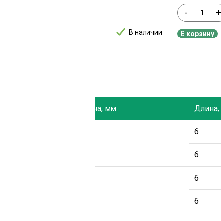
+
-
В наличии
рзину
В корзину
ы
Ширина, мм
Длина,
6
146
6
6
196
6