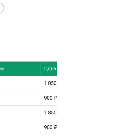
+
В наличии
 м
Цена
1 850
₽
900
₽
1 850
₽
900
₽