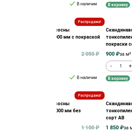
В наличии
рзину
В корзину
Распродажа!
инавская доска из ели/сосны
Скандинавс
пиленная UYV 21х196х6000 мм с покраской
тонкопилен
 АВ
покраски с
0
₽
2 050
₽
900
₽
за м²
за м²
+
-
В наличии
рзину
В корзину
Распродажа!
инавская доска из ели/сосны
Скандинавс
пиленная UYW 21х196х6000 мм без
тонкопилен
ски сорт АВ
сорт АВ
₽
1 100
₽
1 850
₽
за м²
за 