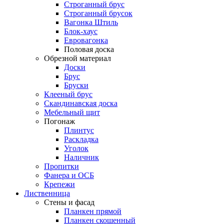
Строганный брус
Строганный брусок
Вагонка Штиль
Блок-хаус
Евровагонка
Половая доска
Обрезной материал
Доски
Брус
Бруски
Клееный брус
Скандинавская доска
Мебельный щит
Погонаж
Плинтус
Раскладка
Уголок
Наличник
Пропитки
Фанера и ОСБ
Крепежи
Лиственница
Стены и фасад
Планкен прямой
Планкен скошенный