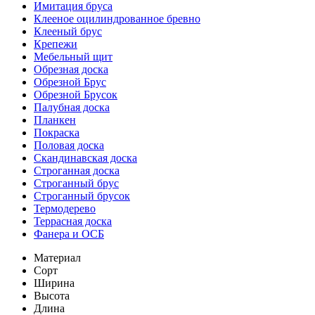
Имитация бруса
Клееное оцилиндрованное бревно
Клееный брус
Крепежи
Мебельный щит
Обрезная доска
Обрезной Брус
Обрезной Брусок
Палубная доска
Планкен
Покраска
Половая доска
Скандинавская доска
Строганная доска
Строганный брус
Строганный брусок
Термодерево
Террасная доска
Фанера и ОСБ
Материал
Сорт
Ширина
Высота
Длина