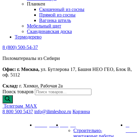
Планкен
Скошенный из сосны
Прямой из сосны
Вагонка штиль
Мебельный щит
Скандинавская доска
Термодерево
8 (800) 500-54-37
Пиломатериалы из Сибири
Офис: г. Москва,
ул. Бутлерова 17, Башня НЕО ГЕО, Блок В,
оф. 5112
Склад:
г. Химки, Рабочая 2а
Поиск товаров
Телеграм
MAX
8 800 500 5437
info@ilimleshoz.ru
Корзина
Каталог
Калькулятор
Услуги
О
Строительно-
комп
монтажные работы