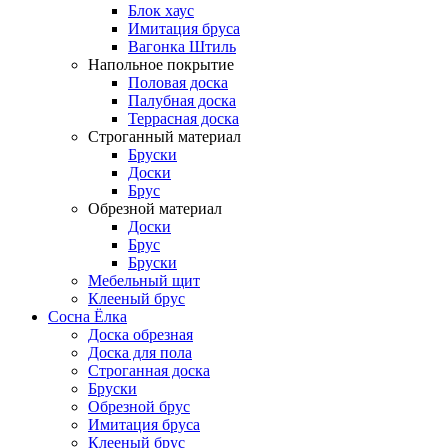
Блок хаус
Имитация бруса
Вагонка Штиль
Напольное покрытие
Половая доска
Палубная доска
Террасная доска
Строганный материал
Бруски
Доски
Брус
Обрезной материал
Доски
Брус
Бруски
Мебельный щит
Клееный брус
Сосна Ёлка
Доска обрезная
Доска для пола
Строганная доска
Бруски
Обрезной брус
Имитация бруса
Клееный брус