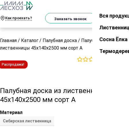
О
Телеграм
MAX
м
Вся продук
Закрыть
Как проехать?
Корзин
Заказать звонок
Лиственни
Сосна Ёлка
Главная
/
Каталог
/
Палубная доска
/
Палубная доска из
лиственницы 45х140х2500 мм сорт А
Термодере
0
отзывов
Распродажа!
Палубная доска из лиственницы
45х140х2500 мм сорт А
Материал
Сибирская лиственница