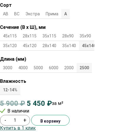
Сорт
АВ
ВС
Экстра
Прима
А
Сечение (В х Ш), мм
45х115
28х115
35х115
28х90
35х90
45х90
28х120
35х120
45х120
28х140
35х140
45х140
Длина (мм)
3000
4000
5000
6000
2000
2500
Влажность
12-14%
5 900
₽
5 450
₽
за м²
В наличии
-
+
В корзину
Купить в 1 клик