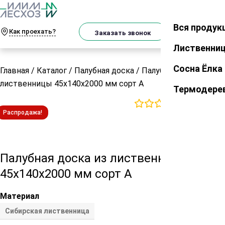
О
Телеграм
MAX
м
Вся продук
Закрыть
Как проехать?
Корзин
Заказать звонок
Лиственни
Сосна Ёлка
Главная
/
Каталог
/
Палубная доска
/
Палубная доска из
лиственницы 45х140х2000 мм сорт А
Термодере
0
отзывов
Распродажа!
Палубная доска из лиственницы
45х140х2000 мм сорт А
Материал
Сибирская лиственница