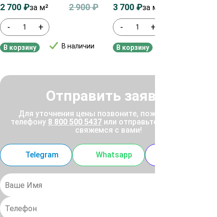
2 700
₽
2 900
₽
3 700
₽
3 900
₽
за м²
за м²
-
+
-
+
В наличии
В наличии
В корзину
В корзину
Отправить заявку
Для уточнения цены позвоните, пожалуйста, по
телефону
8 800 500 5437
или отправьте заявку, и мы
свяжемся с вами!
Telegram
Whatsapp
MAX