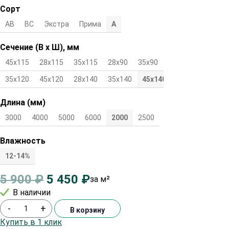
Сорт
АВ
ВС
Экстра
Прима
А
Сечение (В х Ш), мм
45х115
28х115
35х115
28х90
35х90
45х90
28х120
35х120
45х120
28х140
35х140
45х140
Длина (мм)
3000
4000
5000
6000
2000
2500
Влажность
12-14%
5 900
₽
5 450
₽
за м²
В наличии
-
+
В корзину
Купить в 1 клик