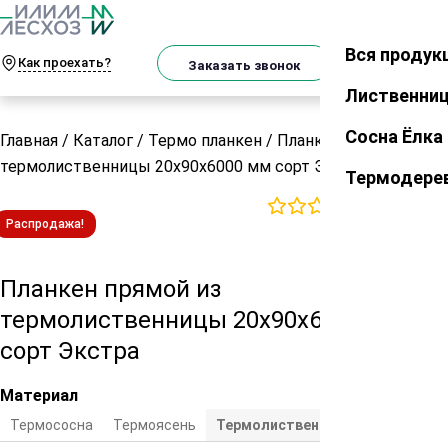
О
Телеграм
MAX
м
Вся продук
Закрыть
Как проехать?
Корзин
Заказать звонок
Лиственни
Сосна Ёлка
Главная
/
Каталог
/
Термо планкен
/
Планкен прямой из
термолиственницы 20х90х6000 мм сорт Экстра
Термодере
0
отзывов
Распродажа!
Планкен прямой из
термолиственницы 20х90х6000 мм
сорт Экстра
Материал
Термососна
Термоясень
Термолиственница