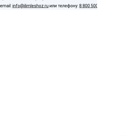
email:
info@ilimleshoz.ru
или телефону:
8 800 500 5437